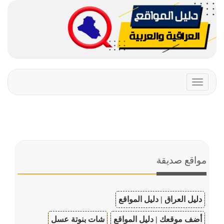
Toggle
navigation
مواقع صديقة
دليل العراق | دليل المواقع
أضف موقعك | دليل المواقع
شات بنوتة عسل