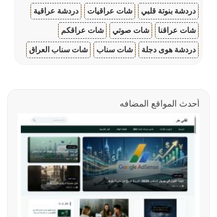
دردشة بنوتة قلبي
شات عراقيات
دردشة عراقية
شات عراقنا
شات صوتي
شات عراقكم
دردشة هوى دجلة
شات سناب
شات سناب العراق
أحدث المواقع المضافه