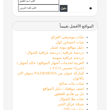
المواقع الأفضل تقييماً
شات موسيقى العراق
شات احساس كول
دليل مواقع بنوتة عسل
دردشة عراقية | دردشة عراقية للجوال |
دردشة عراقية صوتية
العربية لخدمات أشهار المواقع ( خالد أشهار )
(خبـراء تحسين S E O )
للنازكة عنوان من NAZIKMODA متوفر الان
بالالوان
شات بنات صالح
اضف موقعك | دليل المواقع
دار بن هادي للعطور
شات هلا للجوال
شبكة عراق الخير
شات اشتاكلك