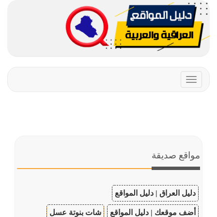
Toggle
navigation
مواقع صديقة
دليل العراق | دليل المواقع
أضف موقعك | دليل المواقع
شات بنوتة عسل