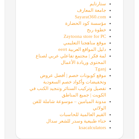
ستارتايم
جامعة المعارف
Sayarat360.com
مؤسسة كود الحضارة
خطوة ربح
Zaytoona store for PC
موقع مناهجنا التعليمي
دليل المواقع العربية eerrt
لمة فكر | مجتمع تفاعلي عربي لصناع
المحتوى وريادة الأعمال
Tganj
موقع كوبونات خصم | أفضل عروض
وتخفيضات وأكواد خصم السعودية
تفصيل وتركيب الستائر وتنجيد الكنب في
الكويت | جميع المناطق
مدونة الميامين – موسوعة شاملة للفن
الولائي
القيم العالمية للحاسبات
حناء طبيعية وسدر للشعر سدال
ksacalculators