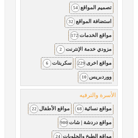
تصميم المواقع
54
استضافة المواقع
32
مواقع الخدمات
172
مزودي خدمة الإنترنت
2
مواقع اخرى
سكربتات
6
229
ووردبريس
10
الأسرة والترفيه
مواقع نسائية
مواقع الأطفال
22
68
مواقع دردشة | شات
900
مواقع الطبخ والحلويات
24