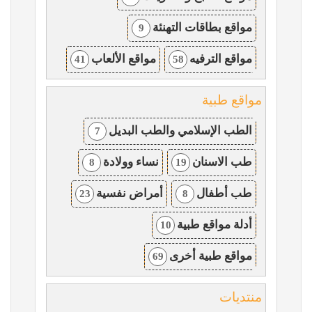
مواقع بطاقات التهنئة
9
مواقع الترفيه
مواقع الألعاب
41
58
مواقع طبية
الطب الإسلامي والطب البديل
7
طب الاسنان
نساء وولادة
8
19
طب أطفال
أمراض نفسية
23
8
أدلة مواقع طبية
10
مواقع طبية أخرى
69
منتديات