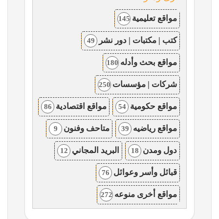
مواقع تعليمية
145
كتب | مكتبات | دور نشر
49
مواقع بحث وأدله
180
شركات | مؤسسات
250
مواقع حكومية
مواقع اقتصادية
86
54
مواقع رياضيه
متاحف وفنون
9
39
دول ومدن
البريد المجاني
12
18
قبائل وأسر وعوائل
76
مواقع أخرى منوعه
272