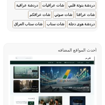
دردشة بنوتة قلبي
شات عراقيات
دردشة عراقية
شات عراقنا
شات صوتي
شات عراقكم
دردشة هوى دجلة
شات سناب
شات سناب العراق
أحدث المواقع المضافه