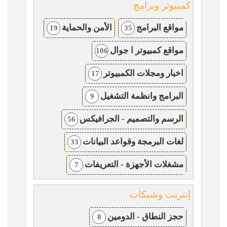
كمبيوتر وبرامج
مواقع البرامج
الأمن والحماية
19
35
مواقع كمبيوتر ا جوال
106
اخبار ومجلات الكمبيوتر
17
البرامج وانظمة التشغيل
9
الرسم والتصميم - الجرافيكس
56
لغات البرمجة وقواعد البيانات
33
مشغلات الأجهزة - التعريفات
7
إنترنت وشبكات
حجز النطاق - الدومين
8