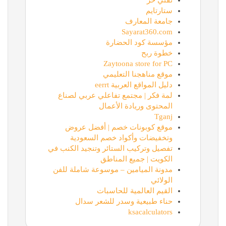
تقني حر
ستارتايم
جامعة المعارف
Sayarat360.com
مؤسسة كود الحضارة
خطوة ربح
Zaytoona store for PC
موقع مناهجنا التعليمي
دليل المواقع العربية eerrt
لمة فكر | مجتمع تفاعلي عربي لصناع
المحتوى وريادة الأعمال
Tganj
موقع كوبونات خصم | أفضل عروض
وتخفيضات وأكواد خصم السعودية
تفصيل وتركيب الستائر وتنجيد الكنب في
الكويت | جميع المناطق
مدونة الميامين – موسوعة شاملة للفن
الولائي
القيم العالمية للحاسبات
حناء طبيعية وسدر للشعر سدال
ksacalculators