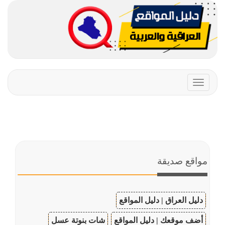
Toggle
navigation
مواقع صديقة
دليل العراق | دليل المواقع
أضف موقعك | دليل المواقع
شات بنوتة عسل