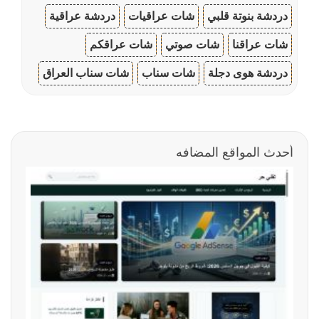
دردشة بنوتة قلبي
شات عراقيات
دردشة عراقية
شات عراقنا
شات صوتي
شات عراقكم
دردشة هوى دجلة
شات سناب
شات سناب العراق
أحدث المواقع المضافه