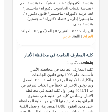
هندسة الكترونيك / هندسة شبكات / هندسة نظم
/ هندسة تقنيات الحاسوب دكتوراه / ماجستير /
لغة عربية دكتوراه / ماجستير / قانون دكتوراه /
ماجستير/ إدارة واقتصاد دكتوراه / ماجستير/
هندسة مدني
الزيارات: 822 | التقييم: 0 | المقيّمين: 0 | الدولة:
العراق
| اللغة:
عربي
كلية المعارف الجامعة في محافظة الأنبار
http://uoa.edu.iq
كلية المعارف الجامعة في محافظة الأنبار
تأسست عام 1993 وفق قانون الجامعات
والكليات الأهلية المرقم 13 لسنة 1996 المعدَل
وتم توثيق الاعتراف لاحقاً في الكتاب لمرقم ص
ب 4042/11 وهي أول كلية اهلية في محافظة
الأنبار، وسادس كلية في أهلية على مستوى
العراق، وقد تخرج منها الكثير من طلبة المحافظة
على مدى العقود الثلاثة المنصرمة، و تعمل الكلية
بإشراف مباشر من وزارة التعليم العالي والبحث