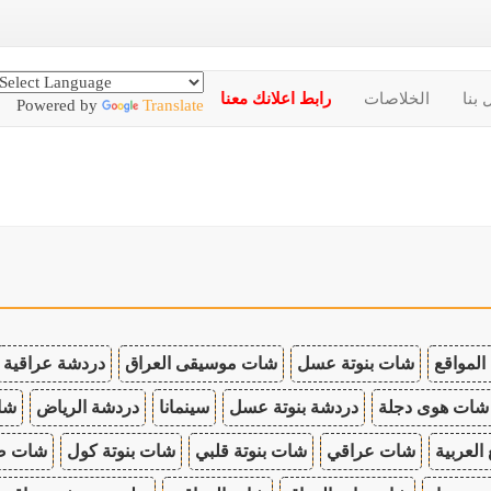
 بنا
الخلاصات
رابط اعلانك معنا
Powered by
Translate
المواقع
شات بنوتة عسل
شات موسيقى العراق
دردشة عراقية
شات هوى دجلة
دردشة بنوتة عسل
سينمانا
دردشة الرياض
شات
 العربية
شات عراقي
شات بنوتة قلبي
شات بنوتة كول
شات صب