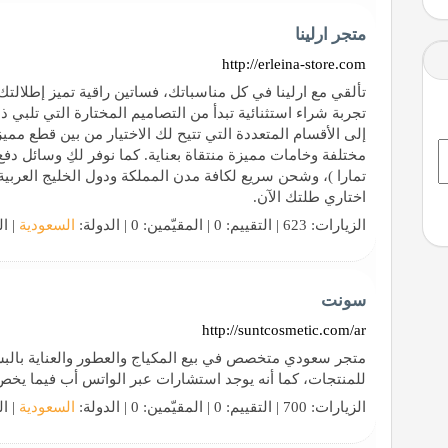
متجر ارلينا
http://erleina-store.com
تألقي مع ارلينا في كل مناسباتك، فساتين راقية تميز إطلالت
تجربة شراء استثنائية تبدأ من التصاميم المختارة التي تلبي 
إلى الأقسام المتعددة التي تتيح لك الاختيار من بين قطع مم
مختلفة وخامات مميزة منتقاة بعناية. كما نوفر لكِ وسائل دفع
تمارا )، وشحن سريع لكافة مدن المملكة ودول الخليج العربية. 
اختاري طلتك الآن.
الزيارات: 623 | التقييم: 0 | المقيّمين: 0 | الدولة:
السعودية
| ال
سونت
http://suntcosmetic.com/ar
متجر سعودي متخصص في بيع المكياج والعطور والعناية بالب
للمنتجات، كما أنه يوجد استشارات عبر الواتس أب فيما يخص
الزيارات: 700 | التقييم: 0 | المقيّمين: 0 | الدولة:
السعودية
| ال