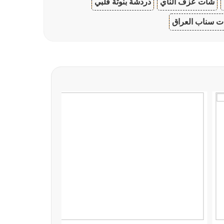
شات عزف الناي
دردشة بنوتة قلبي
 سناب العراق