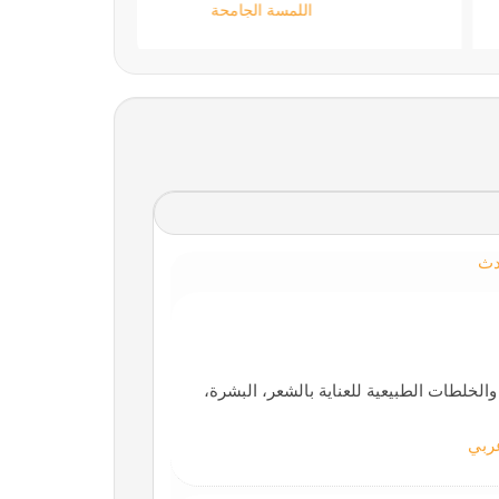
تقني حر
دث
لخلطات الطبيعية للعناية بالشعر، البشرة،
ربي