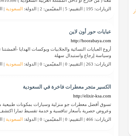
معنا ( من خارج او داخل المملكة العربية السعودية ) 593610386 966+ ( واتساب - اتصال مباشر )
الزيارات: 195 | التقييم: 5 | المقيّمين: 2 | الدولة:
السعودية
| ال
ر
عبايات حور أون لاين
http://hoorabaya.com
أروع العبايات النسائية والجلابيات وبوكسات الهدايا -أقمشتن
وسياسة إرجاع واستبدال سهلة
الزيارات: 263 | التقييم: 0 | المقيّمين: 0 | الدولة:
السعودية
| ال
الكسير متجر معطرات فاخرة في السعودية
http://elixir-ksa.com
تسوق أفضل معطرات جو منزلية وسيارات بمكونات طبيعية م
وعروض حصرية بأسعار تنافسية و خدمة تقسيط تمارا اكتشف 
الزيارات: 466 | التقييم: 0 | المقيّمين: 0 | الدولة:
السعودية
| ال