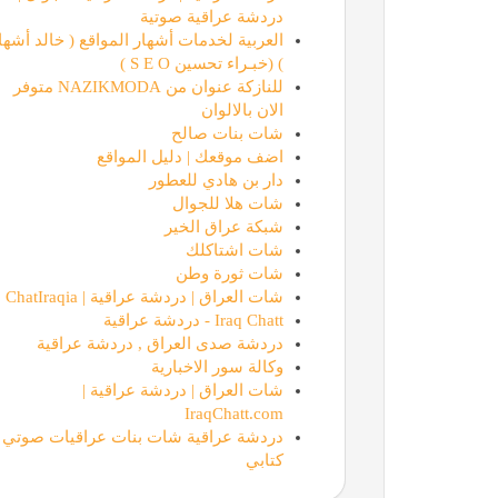
دردشة عراقية صوتية
العربية لخدمات أشهار المواقع ( خالد أشها
) (خبـراء تحسين S E O )
للنازكة عنوان من NAZIKMODA متوفر
الان بالالوان
شات بنات صالح
اضف موقعك | دليل المواقع
دار بن هادي للعطور
شات هلا للجوال
شبكة عراق الخير
شات اشتاكلك
شات ثورة وطن
شات العراق | دردشة عراقية | ChatIraqia
Iraq Chatt - دردشة عراقية
دردشة صدى العراق , دردشة عراقية
وكالة سور الاخبارية
شات العراق | دردشة عراقية |
IraqChatt.com
دردشة عراقية شات بنات عراقيات صوتي
كتابي