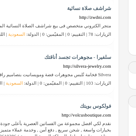
شراشف صلاة نسائية
http://zwdni.com
متجر الكتروني متخصص فى بيع شراشف الصلاة النسائية الم
الزيارات: 78 | التقييم: 0 | المقيّمين: 0 | الدولة:
السعودية
| الل
سلفيرا - مجوهرات تجسد أناقتك
http://silvera-jewelry.com
Silvera فخامة تُلبس مجوهرات فضة ومويسانيت بتصاميم راقية ولمعان يدوم لإطلالة تعبّر عنك بكل أناقة
الزيارات: 103 | التقييم: 0 | المقيّمين: 0 | الدولة:
السعودية
| ال
فولكوس بويتك
http://volcusboutique.com
نقدم لكي افضل مجموعة من الفساتين العصرية بأعلى جودة و
بخيارات واسعة , شحن سريع , دفع آمن , وخدمة عملاء متميزة 