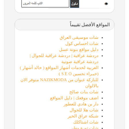
المواقع الأفضل تقييماً
شات موسيقى العراق
شات احساس كول
دليل مواقع بنوتة عسل
دردشة عراقية | دردشة عراقية للجوال |
دردشة عراقية صوتية
العربية لخدمات أشهار المواقع ( خالد أشهار )
(خبـراء تحسين S E O )
للنازكة عنوان من NAZIKMODA متوفر الان
بالالوان
شات بنات صالح
اضف موقعك | دليل المواقع
دار بن هادي للعطور
شات هلا للجوال
شبكة عراق الخير
شات اشتاكلك
شات ثورة وطن