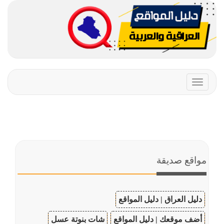
Toggle
navigation
مواقع صديقة
دليل العراق | دليل المواقع
أضف موقعك | دليل المواقع
شات بنوتة عسل