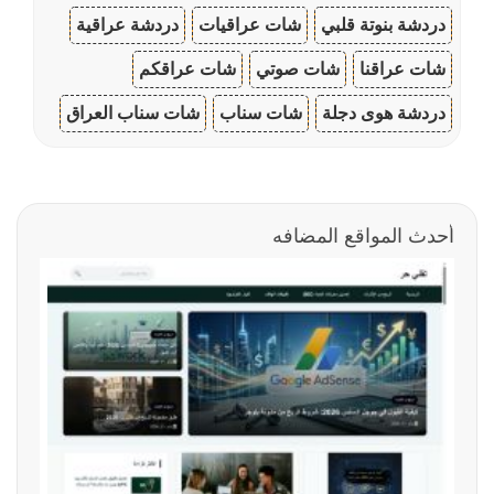
دردشة بنوتة قلبي
شات عراقيات
دردشة عراقية
شات عراقنا
شات صوتي
شات عراقكم
دردشة هوى دجلة
شات سناب
شات سناب العراق
أحدث المواقع المضافه