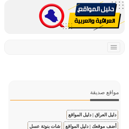
Toggle
navigation
مواقع صديقة
دليل العراق | دليل المواقع
أضف موقعك | دليل المواقع
شات بنوتة عسل