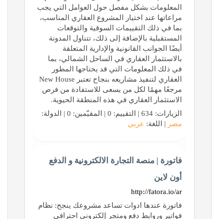
المعلومات بشكل مفصل حول العوامل التي يجب
مراعاتها عند اختيار المشروع العقاري المناسب،
بما في ذلك التقييمات السوقية والتوقعات
المستقبلية بالإضافة إلى ذلك، تتناول المدونة
أيضًا الجوانب القانونية والإدارية المتعلقة
بالاستثمار العقاري في الساحل الشمالي، بما
في ذلك المعلومات التي قد يحتاجها المطور
العقاري لتنفيذ مشاريعه بنجاح تعتبر New House
مرجعًا مهمًا لكل من يسعى للاستفادة من فرص
الاستثمار العقاري في هذه المنطقة الحيوية.
الزيارات: 634 | التقييم: 0 | المقيّمين: 0 | الدولة:
مصر
| اللغة:
عربي
فاتورة | منصة التجارة الالكترونية و الدفع
أون لاين
http://fatora.io/ar
فاتورة عندها ادوات تساعد مشروعك ينجح: نظام
فواتير وروابط دفع ومتجر إلكتروني احترافي