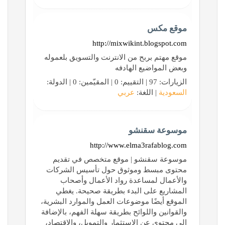
موقع مكس
http://mixwikint.blogspot.com
موقع مهتم بربح من الانترنت والتسويق بلعموله
وبعض المواضيع الهادفه
الزيارات: 97 | التقييم: 0 | المقيّمين: 0 | الدولة:
السعودية
| اللغة:
عربي
موسوعة سقنشو
http://www.elma3rafablog.com
موسوعة سقنشو | موقع متخصص في تقديم
محتوى مبسط وموثوق حول تأسيس الشركات
والأعمال لمساعدة رواد الأعمال وأصحاب
المشاريع على البدء بطريقة صحيحة. يغطي
الموقع أيضًا موضوعات العمل والموارد البشرية،
والقوانين واللوائح بطريقة سهلة الفهم، بالإضافة
إلى محتوى عن الاستثمار والتمويل، والاقتصاد،