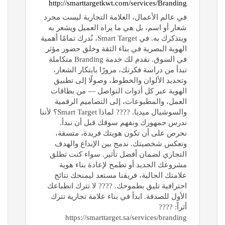
http://smarttargetkwt.com/services/Branding
في عالم الأعمال، العلامة التجارية ليست مجرد
شعار أو اسم، بل هي ما يراه العميل ويشعر به
ويتذكرك به. في Smart Target، نُدرك تمامًا أهمية
الهوية البصرية في بناء الثقة وخلق حضور مؤثر
في السوق. نقدم لك خدمة Branding متكاملة
تبدأ من دراسة فكرتك، مرورًا بابتكار الشعار،
وتحديد الألوان والخطوط، وصولًا إلى تطبيق
الهوية عبر كل أدوات التواصل — من بطاقات
العمل، والمطبوعات، إلى التصاميم الرقمية
والسوشيال ميديا. ???? لماذا Smart Target؟ لأننا
ندرس جمهورك ونفهم سوقك قبل أن نبدأ.
نحرص على أن تكون هويتك فريدة، متسقة،
وتعكس شخصيتك. ندمج بين الإبداع والهدف
التجاري لضمان أفضل تأثير. سواء كنت تطلق
مشروعك الجديد أو تطمح لإعادة بناء هوية
علامتك الحالية، فريقنا مستعد ليمنحك نتائج
احترافية تليق بطموحك. ???? لا تترك انطباعك
الأول للصدفة. ابدأ في بناء علامة تجارية تترك
أثراً: ????
https://smarttarget.sa/services/branding