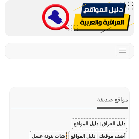
Toggle
navigation
مواقع صديقة
دليل العراق | دليل المواقع
أضف موقعك | دليل المواقع
شات بنوتة عسل