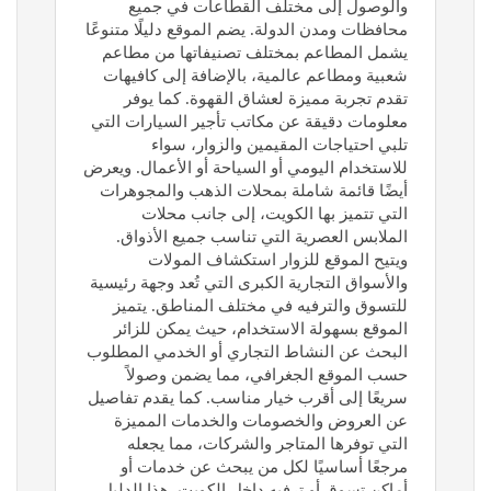
والوصول إلى مختلف القطاعات في جميع
محافظات ومدن الدولة. يضم الموقع دليلًا متنوعًا
يشمل المطاعم بمختلف تصنيفاتها من مطاعم
شعبية ومطاعم عالمية، بالإضافة إلى كافيهات
تقدم تجربة مميزة لعشاق القهوة. كما يوفر
معلومات دقيقة عن مكاتب تأجير السيارات التي
تلبي احتياجات المقيمين والزوار، سواء
للاستخدام اليومي أو السياحة أو الأعمال. ويعرض
أيضًا قائمة شاملة بمحلات الذهب والمجوهرات
التي تتميز بها الكويت، إلى جانب محلات
الملابس العصرية التي تناسب جميع الأذواق.
ويتيح الموقع للزوار استكشاف المولات
والأسواق التجارية الكبرى التي تُعد وجهة رئيسية
للتسوق والترفيه في مختلف المناطق. يتميز
الموقع بسهولة الاستخدام، حيث يمكن للزائر
البحث عن النشاط التجاري أو الخدمي المطلوب
حسب الموقع الجغرافي، مما يضمن وصولاً
سريعًا إلى أقرب خيار مناسب. كما يقدم تفاصيل
عن العروض والخصومات والخدمات المميزة
التي توفرها المتاجر والشركات، مما يجعله
مرجعًا أساسيًا لكل من يبحث عن خدمات أو
أماكن تسوق أو ترفيه داخل الكويت. هذا الدليل