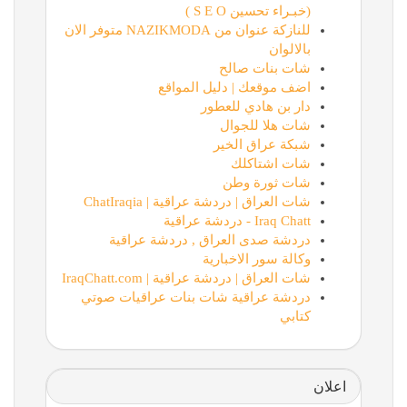
(خبـراء تحسين S E O )
للنازكة عنوان من NAZIKMODA متوفر الان
بالالوان
شات بنات صالح
اضف موقعك | دليل المواقع
دار بن هادي للعطور
شات هلا للجوال
شبكة عراق الخير
شات اشتاكلك
شات ثورة وطن
شات العراق | دردشة عراقية | ChatIraqia
Iraq Chatt - دردشة عراقية
دردشة صدى العراق , دردشة عراقية
وكالة سور الاخبارية
شات العراق | دردشة عراقية | IraqChatt.com
دردشة عراقية شات بنات عراقيات صوتي
كتابي
اعلان