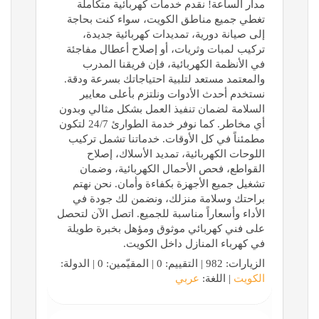
مدار الساعة! نقدم خدمات كهربائية متكاملة
تغطي جميع مناطق الكويت، سواء كنت بحاجة
إلى صيانة دورية، تمديدات كهربائية جديدة،
تركيب لمبات وثريات، أو إصلاح أعطال مفاجئة
في الأنظمة الكهربائية، فإن فريقنا المدرب
والمعتمد مستعد لتلبية احتياجاتك بسرعة ودقة.
نستخدم أحدث الأدوات ونلتزم بأعلى معايير
السلامة لضمان تنفيذ العمل بشكل مثالي وبدون
أي مخاطر. كما نوفر خدمة الطوارئ 24/7 لتكون
مطمئناً في كل الأوقات. خدماتنا تشمل تركيب
اللوحات الكهربائية، تمديد الأسلاك، إصلاح
القواطع، فحص الأحمال الكهربائية، وضمان
تشغيل جميع الأجهزة بكفاءة وأمان. نحن نهتم
براحتك وسلامة منزلك، ونضمن لك جودة في
الأداء وأسعاراً مناسبة للجميع. اتصل الآن لتحصل
على فني كهربائي موثوق ومؤهل بخبرة طويلة
في كهرباء المنازل داخل الكويت.
الزيارات: 982 | التقييم: 0 | المقيّمين: 0 | الدولة:
الكويت
| اللغة:
عربي