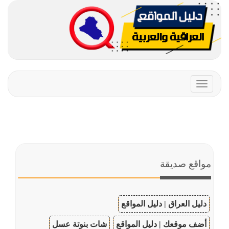
Toggle
navigation
مواقع صديقة
دليل العراق | دليل المواقع
أضف موقعك | دليل المواقع
شات بنوتة عسل