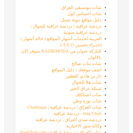
شات موسيقى العراق
شات احساس كول
دليل مواقع بنوتة عسل
دردشة عراقية | دردشة عراقية للجوال |
دردشة عراقية صوتية
العربية لخدمات أشهار المواقع ( خالد أشهار )
(خبـراء تحسين S E O )
للنازكة عنوان من NAZIKMODA متوفر الان
بالالوان
شات بنات صالح
اضف موقعك | دليل المواقع
دار بن هادي للعطور
شات هلا للجوال
شبكة عراق الخير
شات اشتاكلك
شات ثورة وطن
شات العراق | دردشة عراقية | ChatIraqia
Iraq Chatt - دردشة عراقية
دردشة صدى العراق , دردشة عراقية
وكالة سور الاخبارية
شات العراق | دردشة عراقية | IraqChatt.com