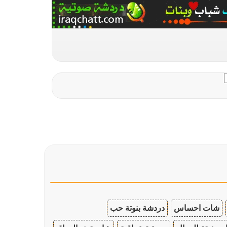
شات احساس
دردشة بنوتة حب