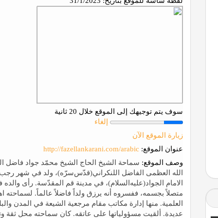
لقطة شاشة للموقع بتاريخ:
31/1/2023
سوف يتم توجيهك إلى الموقع خلال 20 ثانية
إلغاء
زيارة الموقع الآن
عنوان الموقع:
http://fazellankarani.com/arabic
وصف الموقع:
سماحة الشيخ الحاج الشيخ محمّد جواد فاضل اللن
الامام الجواد(عليه‌السلام)، في مدينة قم المقدّسة. رأی والده في 
متصلاً بجسمه، ففسروه أنه يرزق ولداً فاضلاً عالماً. لسماحته
العلمية. منها إدارة مكاتب مقام مرجعية الشيعة في المدن والب
عديدة. ألقيت مسؤولياتها علی عاتقه. كان سماحته محل ثقة وتأ