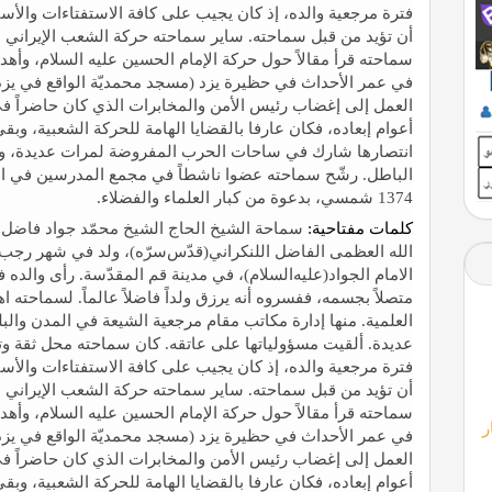
فترة مرجعية والده، إذ كان يجيب علی كافة الاستفتاءات والأسئلة 
أن تؤيد من قبل سماحته. ساير سماحته حركة الشعب الإيراني ا
سماحته قرأ مقالاً حول حركة الإمام الحسين عليه السلام، وأه
في عمر الأحداث في حظيرة يزد (مسجد محمديّة الواقع في يزد)، 
العمل إلی إغضاب رئيس الأمن والمخابرات الذي كان حاضراً ف
أعوام إبعاده، فكان عارفا بالقضايا الهامة للحركة الشعبية، وبقي
انتصارها شارك في ساحات الحرب المفروضة لمرات عديدة، و
الباطل. رشّح سماحته عضوا ناشطاً في مجمع المدرسين في ال
1374 شمسي، بدعوة من كبار العلماء والفضلاء.
كلمات مفتاحية:
سماحة الشيخ الحاج الشيخ محمّد جواد فاضل ال
الامام الجواد(عليه‌السلام)، في مدينة قم المقدّسة. رأی والده في 
متصلاً بجسمه، ففسروه أنه يرزق ولداً فاضلاً عالماً. لسماحته
العلمية. منها إدارة مكاتب مقام مرجعية الشيعة في المدن والب
عديدة. ألقيت مسؤولياتها علی عاتقه. كان سماحته محل ثقة وتأ
فترة مرجعية والده، إذ كان يجيب علی كافة الاستفتاءات والأسئلة 
أن تؤيد من قبل سماحته. ساير سماحته حركة الشعب الإيراني ا
سماحته قرأ مقالاً حول حركة الإمام الحسين عليه السلام، وأه
ر
في عمر الأحداث في حظيرة يزد (مسجد محمديّة الواقع في يزد)، 
العمل إلی إغضاب رئيس الأمن والمخابرات الذي كان حاضراً ف
أعوام إبعاده، فكان عارفا بالقضايا الهامة للحركة الشعبية، وبقي