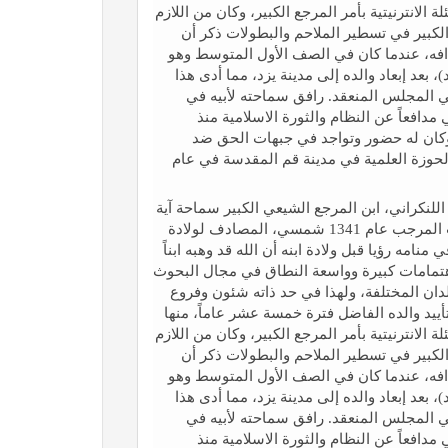
الانترنيتية بأمر المرجع الكبير، وكان من اللازم
لكبير في تسطير الملاحم والبطولات ذكر أن
دافه، عندما كان في الصف الأول المتوسط وهو
بعد إبعاد والده إلی مدينة يزد، مما أدی هذا
ي المجلس المنعقد. رافق سماحته لأبيه في
 مدافعاً عن النظام والثورة الاسلامية منذ
كان له حضور وتواجد في جبهات الحق ضد
حوزة العلمية في مدينة قم المقدسة في عام
لنكراني، ابن المرجع الشيعي الكبير سماحة آية
الله العظمی الفاضل اللنكراني(قدّس‌سرّه)، ولد في شهر رجب المرجب عام 1341 شمسي، المصادف لولادة
منامه رؤيا قبل ولادة ابنه أن الله قد وهبه ابناً
 اهتمامات كبيرة وواسعة النطاق في مجال البحوث
لدان المختلفة، ولهذا في حد ذاته شئون وفروع
ييد والده الفاضل فترة خمسة عشر عاماً، منها
الانترنيتية بأمر المرجع الكبير، وكان من اللازم
لكبير في تسطير الملاحم والبطولات ذكر أن
دافه، عندما كان في الصف الأول المتوسط وهو
بعد إبعاد والده إلی مدينة يزد، مما أدی هذا
ي المجلس المنعقد. رافق سماحته لأبيه في
 مدافعاً عن النظام والثورة الاسلامية منذ