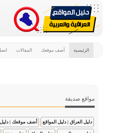
الرئيسية
أضف موقعك
المقالات
اتصل
مواقع صديقة
دليل العراق | دليل المواقع
أضف موقعك | دليل 