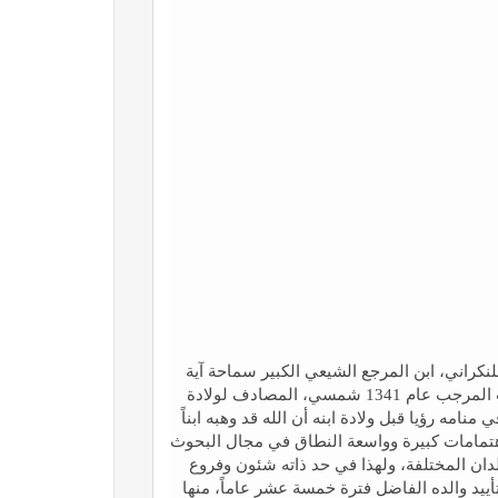
كراني، ابن المرجع الشيعي الكبير سماحة آية
الله العظمی الفاضل اللنكراني(قدّس‌سرّه)، ولد في شهر رجب المرجب عام 1341 شمسي، المصادف لولادة
منامه رؤيا قبل ولادة ابنه أن الله قد وهبه ابناً
 اهتمامات كبيرة وواسعة النطاق في مجال البحوث
لدان المختلفة، ولهذا في حد ذاته شئون وفروع
ييد والده الفاضل فترة خمسة عشر عاماً، منها