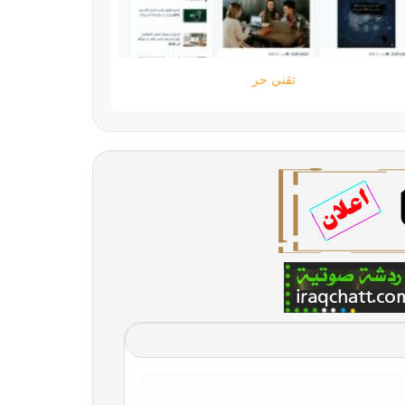
تقني حر