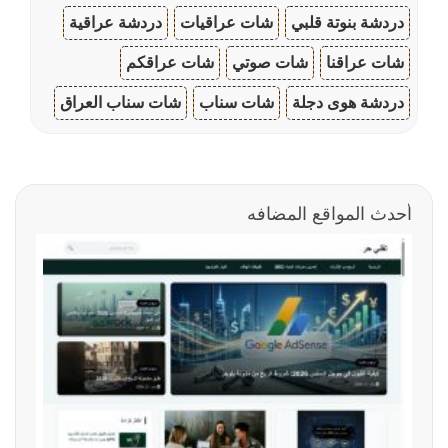
دردشة بنوتة قلبي
شات عراقيات
دردشة عراقية
شات عراقنا
شات صوتي
شات عراقكم
دردشة هوى دجلة
شات سناب
شات سناب العراق
أحدث المواقع المضافه