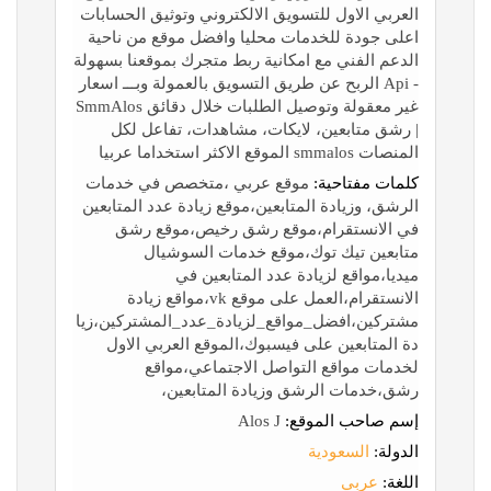
العربي الاول للتسويق الالكتروني وتوثيق الحسابات
اعلى جودة للخدمات محليا وافضل موقع من ناحية
الدعم الفني مع امكانية ربط متجرك بموقعنا بسهولة
- Api الربح عن طريق التسويق بالعمولة وبـــ اسعار
غير معقولة وتوصيل الطلبات خلال دقائق SmmAlos
| رشق متابعين، لايكات، مشاهدات، تفاعل لكل
المنصات smmalos الموقع الاكثر استخداما عربيا
كلمات مفتاحية:
موقع عربي ،متخصص في خدمات
الرشق، وزيادة المتابعين،موقع زيادة عدد المتابعين
في الانستقرام،موقع رشق رخيص،موقع رشق
متابعين تيك توك،موقع خدمات السوشيال
ميديا،مواقع لزيادة عدد المتابعين في
الانستقرام،العمل على موقع vk،مواقع زيادة
مشتركين،افضل_مواقع_لزيادة_عدد_المشتركين،زيا
دة المتابعين على فيسبوك،الموقع العربي الاول
لخدمات مواقع التواصل الاجتماعي،مواقع
رشق،خدمات الرشق وزيادة المتابعين،
إسم صاحب الموقع:
Alos J
الدولة:
السعودية
اللغة:
عربي