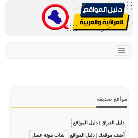
Toggle
navigation
مواقع صديقة
دليل العراق | دليل المواقع
أضف موقعك | دليل المواقع
شات بنوتة عسل