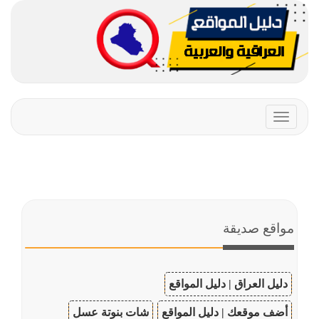
Toggle
navigation
مواقع صديقة
دليل العراق | دليل المواقع
أضف موقعك | دليل المواقع
شات بنوتة عسل