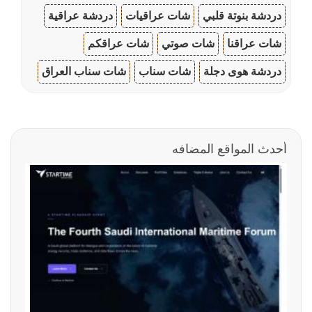
دردشة بنوتة قلبي
شات عراقيات
دردشة عراقية
شات عراقنا
شات صوتي
شات عراقكم
دردشة هوى دجلة
شات سناب
شات سناب العراق
أحدث المواقع المضافه