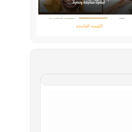
تقني حر