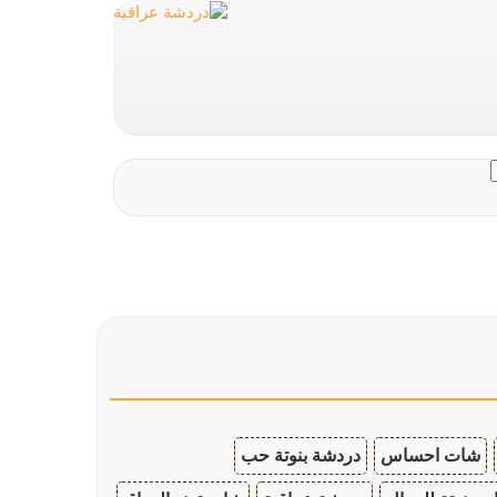
شات احساس
دردشة بنوتة حب