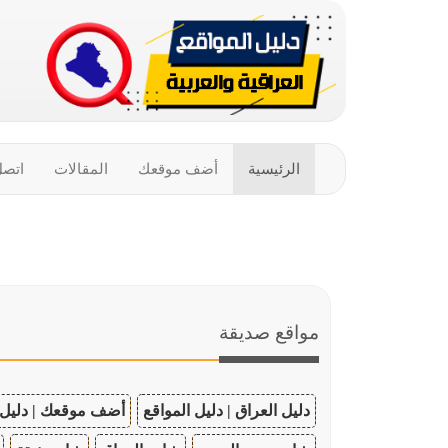
الرئيسية
أضف موقعك
المقالات
اتصل
مواقع صديقة
دليل العراق | دليل المواقع
أضف موقعك | دليل 