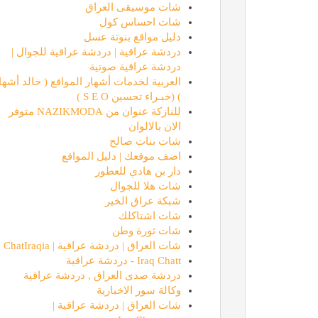
شات موسيقى العراق
شات احساس كول
دليل مواقع بنوتة عسل
دردشة عراقية | دردشة عراقية للجوال |
دردشة عراقية صوتية
العربية لخدمات أشهار المواقع ( خالد أشها
) (خبـراء تحسين S E O )
للنازكة عنوان من NAZIKMODA متوفر
الان بالالوان
شات بنات صالح
اضف موقعك | دليل المواقع
دار بن هادي للعطور
شات هلا للجوال
شبكة عراق الخير
شات اشتاكلك
شات ثورة وطن
شات العراق | دردشة عراقية | ChatIraqia
Iraq Chatt - دردشة عراقية
دردشة صدى العراق , دردشة عراقية
وكالة سور الاخبارية
شات العراق | دردشة عراقية |