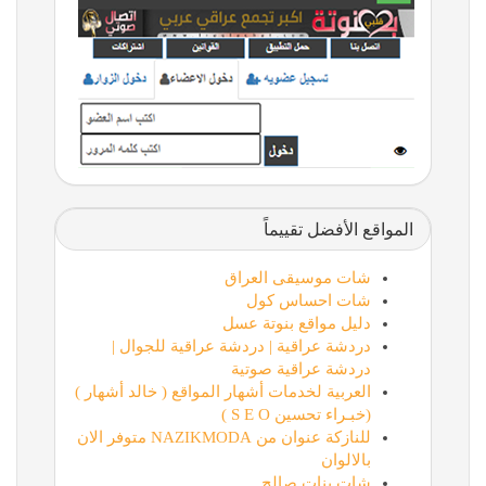
المواقع الأفضل تقييماً
شات موسيقى العراق
شات احساس كول
دليل مواقع بنوتة عسل
دردشة عراقية | دردشة عراقية للجوال |
دردشة عراقية صوتية
العربية لخدمات أشهار المواقع ( خالد أشهار )
(خبـراء تحسين S E O )
للنازكة عنوان من NAZIKMODA متوفر الان
بالالوان
شات بنات صالح