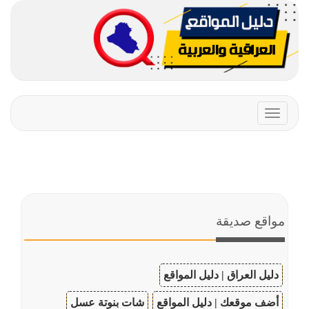
Toggle
navigation
مواقع صديقة
دليل العراق | دليل المواقع
أضف موقعك | دليل المواقع
شات بنوتة عسل