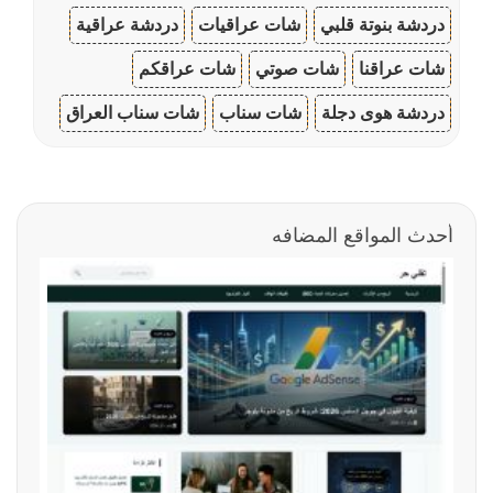
دردشة بنوتة قلبي
شات عراقيات
دردشة عراقية
شات عراقنا
شات صوتي
شات عراقكم
دردشة هوى دجلة
شات سناب
شات سناب العراق
أحدث المواقع المضافه