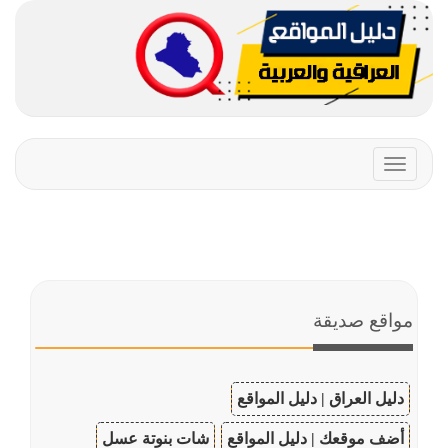
Toggle
navigation
مواقع صديقة
دليل العراق | دليل المواقع
أضف موقعك | دليل المواقع
شات بنوتة عسل