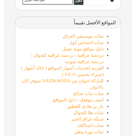
المواقع الأفضل تقييماً
شات موسيقى العراق
شات احساس كول
دليل مواقع بنوتة عسل
دردشة عراقية | دردشة عراقية للجوال |
دردشة عراقية صوتية
العربية لخدمات أشهار المواقع ( خالد أشهار )
(خبـراء تحسين S E O )
للنازكة عنوان من NAZIKMODA متوفر الان
بالالوان
شات بنات صالح
اضف موقعك | دليل المواقع
دار بن هادي للعطور
شات هلا للجوال
شبكة عراق الخير
شات اشتاكلك
شات ثورة وطن