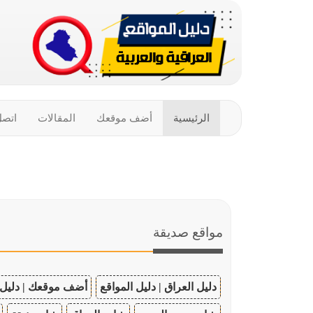
الرئيسية
أضف موقعك
المقالات
اتصل
مواقع صديقة
دليل العراق | دليل المواقع
أضف موقعك | دليل 