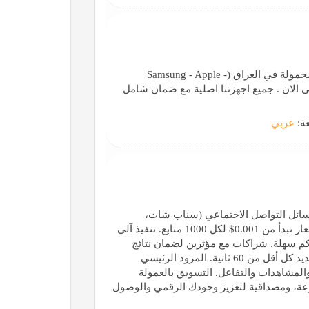
نحن مكتب معتمد لدى الوكلاء الرسمين لشركات الهواتف المحمولة في العراق (Samsung - Apple -
Huawei ) لدينا خبرة منذو سنة 2004 والى حتى الان . جميع اجهزتنا اصلية مع ضمان شامل
غة:
عربي
عبر وسائل التواصل الاجتماعي (سناب شات،
إنستغرام، تيك توك، يوتيوب، تويتر، تيليجرام). - المميزات: أسعار تبدأ من 0.001$ لكل 1000 متابع. تنفيذ آلي
 نقص. دعم فني متواصل 24/7. لوحة تحكم سهلة. شراكات مع مؤثرين لضمان نتائج
حقيقية. - إحصائيات: أكثر من 959 ألف طلب مكتمل. طلب جديد كل أقل من 60 ثانية. المزود الرئيسي
المشاهدات والتفاعل. التسويق بالعمولة
 يوفر أسعار تنافسية، سرعة، ومصداقية لتعزيز وجودك الرقمي والوصول