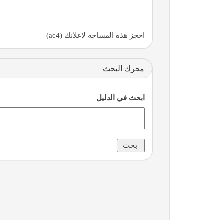
دليل المواقع العربية eerrt
احجز هذه المساحه لإعلانك (ad4)
محرك البحث
ابحث في الدليل
لمة فكر | مجتمع تفاعلي عربي لصناع المحتوى وريادة الأع