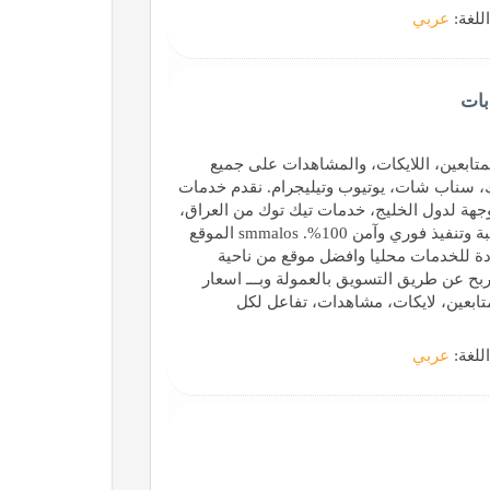
اللغة:
عربي
بات
لمتابعين، اللايكات، والمشاهدات على جميع
، سناب شات، يوتيوب وتيليجرام. نقدم خدمات
هة لدول الخليج، خدمات تيك توك من العراق،
وخدمات انستقرام مخصصة للجمهور العربي، مع أسعار مناسبة وتنفيذ فوري وآمن 100%. smmalos الموقع
دة للخدمات محليا وافضل موقع من ناحية
الفني مع امكانية ربط متجرك بموقعنا بسهولة - Api الربح عن طريق التسويق بالعمولة وبـــ اسعار
 الطلبات خلال دقائق SmmAlos | رشق متابعين، لايكات، مشاهدات، تفاعل لكل
اللغة:
عربي