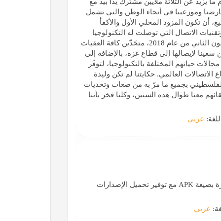
ا يزيد عن الثلاثة ملايين مشترك يداً بيد مع
ضنا وموزعينا في أنحاء الوطن والتي تشمل
في نقطة بيع، أن تكون المزود المحلي الأول والأكفأ
يات الاتصال التي توصلت له التكنولوجيا
العالمية، وإطلاق خدمات الجيل الثالث في الضفة الغربية بكانون الثاني من عام 2018، متحَدّين كافة العقبات
 سعينا لإيصالها إلى قطاع غزة، بالإضافة إلى
الات حياتهم المختلفة بالتكنولوجيا، لتوفّر
الاتصالات العالمي. حكايتنا لم تكن وليدة
الفلسطيني بجميع ما مرّ به من صعاب وتحديات
ائهم معنا طوال هذه السنين، وكلنا فخر بأننا
للغة:
عربي
تحميل أحدث ألعاب وتطبيقات أندرويد المجانية بروابط مباشرة بصيغة APK مع توفير تحميل الإصدارات
غة:
عربي