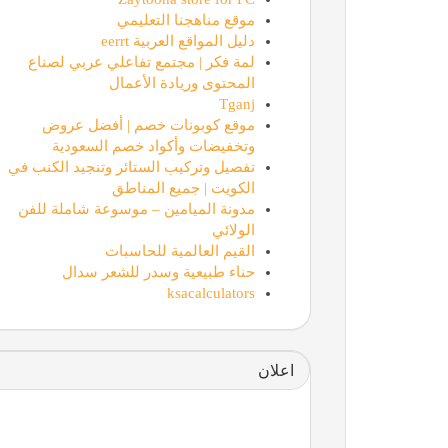
موقع مناهجنا التعليمي
دليل المواقع العربية eerrt
لمة فكر | مجتمع تفاعلي عربي لصناع
المحتوى وريادة الأعمال
Tganj
موقع كوبونات خصم | أفضل عروض
خطوة ربح
وتخفيضات وأكواد خصم السعودية
تفصيل وتركيب الستائر وتنجيد الكنب في
الكويت | جميع المناطق
Zaytoona store for PC
مدونة الميامين – موسوعة شاملة للفن
الولائي
القيم العالمية للحاسبات
موقع مناهجنا التعليمي
حناء طبيعية وسدر للشعر سدال
ksacalculators
اعلان