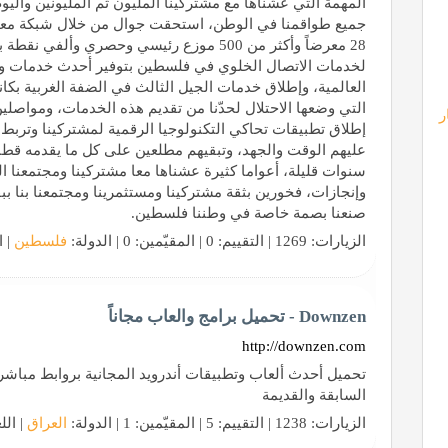
المهمة التي عشناها مع مشتركينا المليون ثم المليونين واليوم م
جميع طواقمنا في الوطن، استحقت جوال من خلال شبكة معار
28 معرضاً وأكثر من 500 موزع رئيسي وحصري وأل
لخدمات الاتصال الخلوي في فلسطين بتوفير أحدث خدمات وتقن
التي وضعها الاحتلال لحدّنا من تقديم هذه الخدمات، ومواصلين
ر
إطلاق تطبيقات تحاكي التكنولوجيا الرقمية لمشتركينا وتربط مج
عليهم الوقت والجهد، وتبقيهم مطلعين على كل ما يقدمه قطاع 
سنوات قليلة، أعواما كثيرة عشناها معا مشتركينا ومجتمعنا 
وإنجازات، فخورين بثقة مشتركينا ومستثمرينا ومجتمعنا بنا ببق
صنعنا بصمة خاصة في وطننا فلسطين.
الزيارات: 1269 | التقييم: 0 | المقيّمين: 0 | الدولة:
فلسطين
| ا
Downzen - تحميل برامج والعاب مجاناً
http://downzen.com
السابقة والقديمة
الزيارات: 1238 | التقييم: 5 | المقيّمين: 1 | الدولة:
العراق
| الل