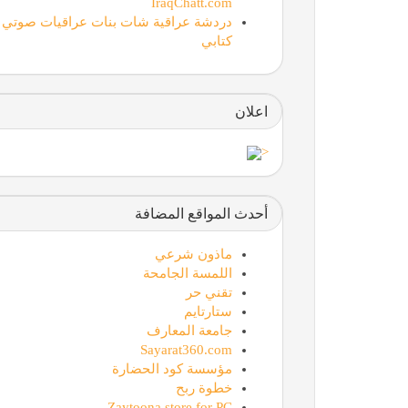
IraqChatt.com
دردشة عراقية شات بنات عراقيات صوتي
كتابي
اعلان
Sayarat360.com
<
أحدث المواقع المضافة
ماذون شرعي
اللمسة الجامحة
تقني حر
ستارتايم
مؤسسة كود الحضارة
جامعة المعارف
Sayarat360.com
مؤسسة كود الحضارة
خطوة ربح
Zaytoona store for PC