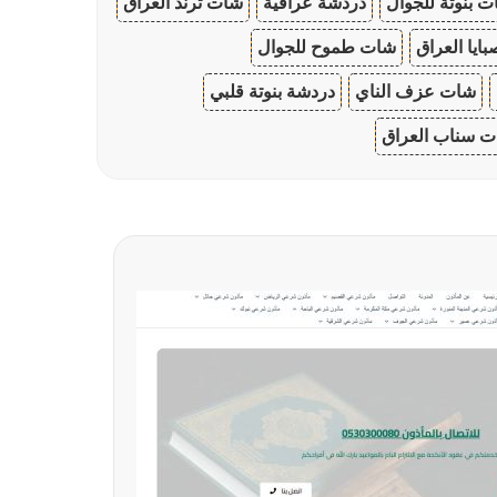
 بنوتة للجوال
دردشة عراقية
شات ترند العراق
ايا العراق
شات طموح للجوال
شات عزف الناي
دردشة بنوتة قلبي
 سناب العراق