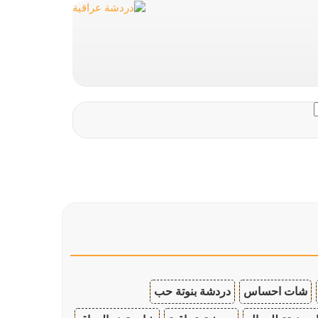
شات احساس
دردشة بنوتة حب