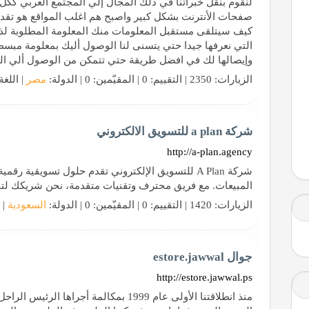
لنقوم بنقل خبراتنا في ذلك المجال إلي المجتمع العربي ككل
صفحات الأنترنت بشكل كبير واصبح هم اغلب المواقع هو تقد
كيف سيتلقى مستقبل المعلومات منك المعلومة المطلوبة لذل
التي نعرفها جيدا حتي يتسنى لنا الوصول أليك بمعلومة مبس
وإيصالها لك في افضل طريقة حتي تتمكن من الوصول ألي ال
الزيارات: 2350 | التقييم: 0 | المقيّمين: 0 | الدولة:
مصر
| اللغة
شركة a plan للتسويق الالكتروني
http://a-plan.agency
شركة A Plan للتسويق الإلكتروني تقدم حلول تسويقية
المبيعات. مع فريق محترف وتقنيات متقدمة، نحن شريكك لتح
الزيارات: 1420 | التقييم: 0 | المقيّمين: 0 | الدولة:
السعودية
| 
جوال estore.jawwal
http://estore.jawwal.ps
منذ انطلاقتنا الأولى عام 1999 بمكالمة أج