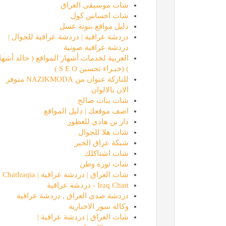
شات موسيقى العراق
شات احساس كول
دليل مواقع بنوتة عسل
دردشة عراقية | دردشة عراقية للجوال |
دردشة عراقية صوتية
العربية لخدمات أشهار المواقع ( خالد أشها
ستارتايم
) (خبـراء تحسين S E O )
للنازكة عنوان من NAZIKMODA متوفر
الان بالالوان
شات بنات صالح
اضف موقعك | دليل المواقع
دار بن هادي للعطور
شات هلا للجوال
شبكة عراق الخير
شات اشتاكلك
شات ثورة وطن
شات العراق | دردشة عراقية | ChatIraqia
جامعة المعارف
Iraq Chatt - دردشة عراقية
دردشة صدى العراق , دردشة عراقية
وكالة سور الاخبارية
شات العراق | دردشة عراقية |