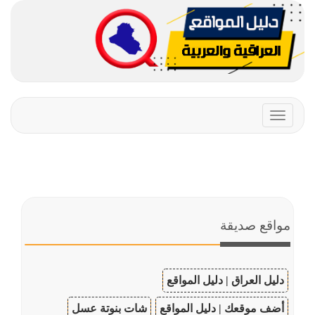
Toggle
navigation
مواقع صديقة
دليل العراق | دليل المواقع
أضف موقعك | دليل المواقع
شات بنوتة عسل