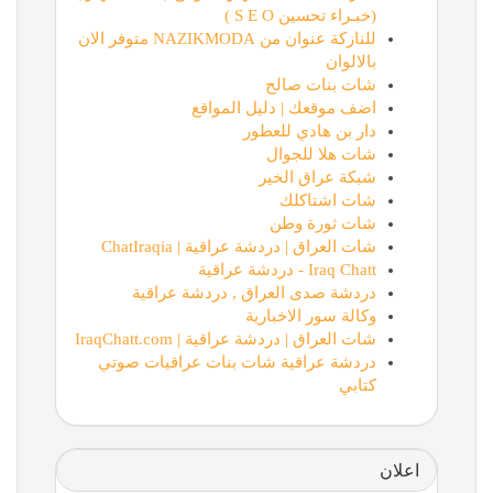
(خبـراء تحسين S E O )
للنازكة عنوان من NAZIKMODA متوفر الان
بالالوان
شات بنات صالح
اضف موقعك | دليل المواقع
دار بن هادي للعطور
شات هلا للجوال
شبكة عراق الخير
شات اشتاكلك
شات ثورة وطن
شات العراق | دردشة عراقية | ChatIraqia
Iraq Chatt - دردشة عراقية
دردشة صدى العراق , دردشة عراقية
وكالة سور الاخبارية
شات العراق | دردشة عراقية | IraqChatt.com
دردشة عراقية شات بنات عراقيات صوتي
كتابي
اعلان