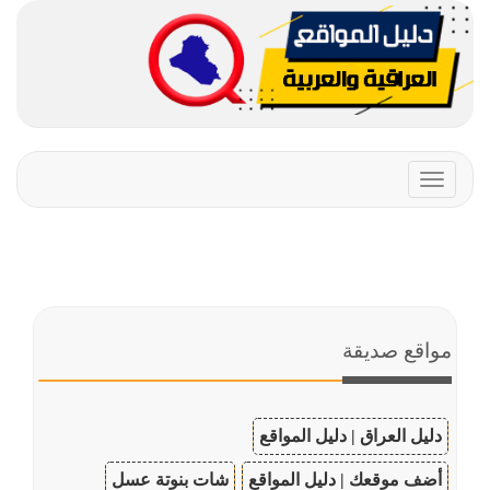
Toggle
navigation
مواقع صديقة
دليل العراق | دليل المواقع
أضف موقعك | دليل المواقع
شات بنوتة عسل