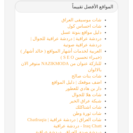
المواقع الأفضل تقييماً
شات موسيقى العراق
شات احساس كول
دليل مواقع بنوتة عسل
دردشة عراقية | دردشة عراقية للجوال |
دردشة عراقية صوتية
العربية لخدمات أشهار المواقع ( خالد أشهار )
(خبـراء تحسين S E O )
للنازكة عنوان من NAZIKMODA متوفر الان
بالالوان
شات بنات صالح
اضف موقعك | دليل المواقع
دار بن هادي للعطور
شات هلا للجوال
شبكة عراق الخير
شات اشتاكلك
شات ثورة وطن
شات العراق | دردشة عراقية | ChatIraqia
Iraq Chatt - دردشة عراقية
دردشة صدى العراق , دردشة عراقية