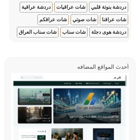
دردشة بنوتة قلبي
شات عراقيات
دردشة عراقية
شات عراقنا
شات صوتي
شات عراقكم
دردشة هوى دجلة
شات سناب
شات سناب العراق
أحدث المواقع المضافه