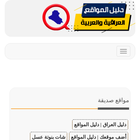
Toggle
navigation
مواقع صديقة
دليل العراق | دليل المواقع
أضف موقعك | دليل المواقع
شات بنوتة عسل