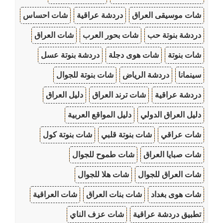
شات موسيقى العراق
دردشة عراقية
شات احساس
دردشة بنوتة حب
شات بحور العرب
شات العراق
شات بنوتة
شات هوى دجلة
دردشة بنوتة عسل
سينمانا
دردشة الرياض
شات بنوتة للجوال
دردشة عراقية
شات ترند العراق
دليل العراق
دليل العراق الدولي
دليل المواقع العربية
شات عراقي
شات بنوتة قلبي
شات بنوتة كول
شات صبايا العراق
شات طموح للجوال
شات العراق للجوال
شات هلا للجوال
شات هوى بغداد
شات بنات العراق
شات العراقية
تطبيق دردشة عراقية
شات عزف الناي