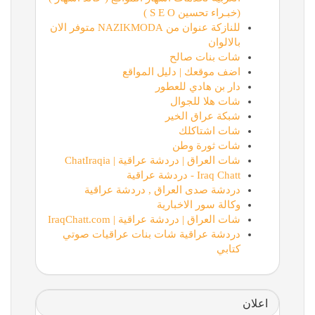
(خبـراء تحسين S E O )
للنازكة عنوان من NAZIKMODA متوفر الان
بالالوان
شات بنات صالح
اضف موقعك | دليل المواقع
دار بن هادي للعطور
شات هلا للجوال
شبكة عراق الخير
شات اشتاكلك
شات ثورة وطن
شات العراق | دردشة عراقية | ChatIraqia
Iraq Chatt - دردشة عراقية
دردشة صدى العراق , دردشة عراقية
وكالة سور الاخبارية
شات العراق | دردشة عراقية | IraqChatt.com
دردشة عراقية شات بنات عراقيات صوتي
كتابي
اعلان