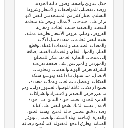
خلال عناوين واضحة، وصور عالية الجودة،
ووصف تفصيلي للمواصفات والأسعار وشروط
التسليم. يختار كثير من المستخدمين ليفبن لأنها
تركز على احتياجات الأعمال، وتوفر بيئة منظمة
للبحث، والتصفية حسب الفئات، ومقارنة
العروض، وطلب عروض الأسعار بطريقة عملية.
تخدم ليفبن قطاعات متعددة مثل الآلات
والمعدات الصناعية، والمعدات الثقيلة، وقطع
الغيار، والمواد الخام، والخدمات الفنية، إضافة
إلى منتجات التجارة العامة. يمكن للمصانع
والموردين والموزعين إنشاء صفحة تعريفية
للشركة تعرض الهوية والخدمات ومعلومات
الاتصال، مما يسهل بناء الثقة وتوسيع شبكة
العلاقات. وبفضل دعم لغات وعملات متعددة،
تصبح الإعلانات قابلة للوصول لجمهور دولي، وهو
ما يعزز فرص التصدير والاستيراد والشراكات
العابرة للحدود. تعتمد جودة النتائج على جودة
الإعلان نفسه. لذلك تشجع ليفبن على كتابة
وصف دقيق يتضمن حالة المنتج، وسنة الصنع،
والقدرة الإنتاجية، وبلد المنشأ، والضمان، وتوفر
الصيانة، وطرق الدفع المقبولة. كما يُنصح بإضافة