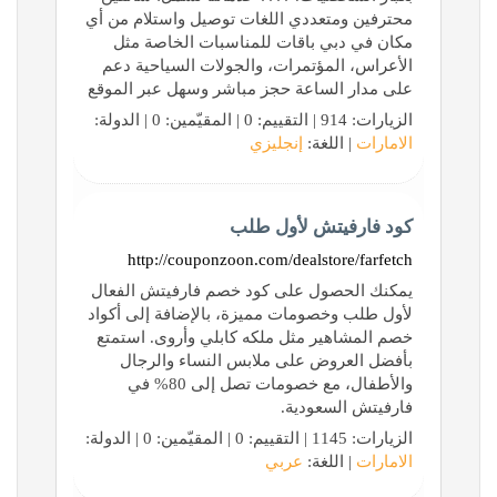
محترفين ومتعددي اللغات توصيل واستلام من أي
مكان في دبي باقات للمناسبات الخاصة مثل
الأعراس، المؤتمرات، والجولات السياحية دعم
على مدار الساعة حجز مباشر وسهل عبر الموقع
الزيارات: 914 | التقييم: 0 | المقيّمين: 0 | الدولة:
الامارات
| اللغة:
إنجليزي
كود فارفيتش لأول طلب
http://couponzoon.com/dealstore/farfetch
يمكنك الحصول على كود خصم فارفيتش الفعال
لأول طلب وخصومات مميزة، بالإضافة إلى أكواد
خصم المشاهير مثل ملكه كابلي وأروى. استمتع
بأفضل العروض على ملابس النساء والرجال
والأطفال، مع خصومات تصل إلى 80% في
فارفيتش السعودية.
الزيارات: 1145 | التقييم: 0 | المقيّمين: 0 | الدولة:
الامارات
| اللغة:
عربي