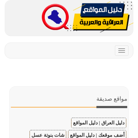
Toggle
navigation
مواقع صديقة
دليل العراق | دليل المواقع
أضف موقعك | دليل المواقع
شات بنوتة عسل