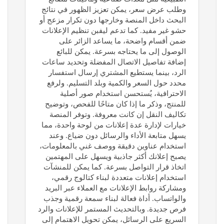
وطلب عرض سعر، يمكن تعزيز الظهور في نتائج
البحث داخل المنصة وخارجها دون تكرار مزعج أو
حشو غير مفيد. كما تدعم ليفبن تنظيم الإعلانات
ضمن أقسام واضحة، ما يساعد الزائر على
الوصول إلى ما يحتاجه بسرعة. يمكن للبائع
إضافة تفاصيل الاتصال المفضلة وتحديد ساعات
الرد، بينما يستطيع المشتري إرسال استفسار
محدد حول السعر والكمية وبلد التسليم. ولرفع
الاحترافية، يُستحسن استخدام صور أصلية
للمنتج، وذكر ما إذا كان متاحًا للفحص، وتوضيح
تكاليف النقل إن كانت معروفة. وتوفر المنصة
خيارات لإدارة عدة إعلانات من لوحة واحدة، مما
يسهل متابعة الأداء والرسائل دون ضياع. وعند
استخدام عناوين دقيقة ووصف غني بالمعلومات،
يصبح إعلانك أكثر جاذبية ويسهل على المهتمين
اتخاذ قرار التواصل بسرعة. كما يمكن للمنشآت
استخدام إعلانات متعددة لبناء كتالوج رقمي،
ومشاركة روابط الإعلانات مع العملاء عبر البريد
والواتساب. أداة فعالة لبناء سمعة رقمية وجذب
فرص جديدة. وبالتحديث المستمر للإعلانات والرد
السريع على الرسائل، يمكن تحويل الاهتمام إلى