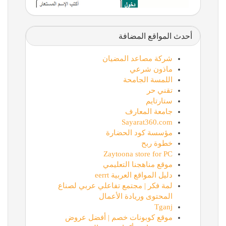
أحدث المواقع المضافة
شركة مصاعد المضيان
ماذون شرعي
اللمسة الجامحة
تقني حر
ستارتايم
جامعة المعارف
Sayarat360.com
مؤسسة كود الحضارة
خطوة ربح
Zaytoona store for PC
موقع مناهجنا التعليمي
دليل المواقع العربية eerrt
لمة فكر | مجتمع تفاعلي عربي لصناع
المحتوى وريادة الأعمال
Tganj
موقع كوبونات خصم | أفضل عروض