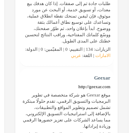
طلبات جادة ثم إلى صفقات. إذا كان هدفك بيع
معدات، أو تسويق خدمة، أو البحث عن مورد
موثوق، فإن ليفبن تمنحك نقطة انطلاق عملية،
وتساعدك على توسيع نطاق أعمالك بثقة
ووضوح. ابدأ بإعلان واحد، ثم طوّر صفحتك،
ووسّع كلماتك المفتاحية، وراقب النتائج لتحسين
خطتك على المدى الطويل.
الزيارات: 134 | التقييم: 0 | المقيّمين: 0 | الدولة:
الامارات
| اللغة:
عربي
Geexar
http://geexar.com
موقع Geexar هو شركة متخصصة في تطوير
البرمجيات والتسويق الرقمي، تقدم حلولًا مبتكرة
تشمل تصميم وتطوير المواقع والتطبيقات،
بالإضافة إلى استراتيجيات التسويق الإلكتروني،
مما يساعد الشركات على تعزيز حضورها الرقمي
وزيادة إيراداتها.