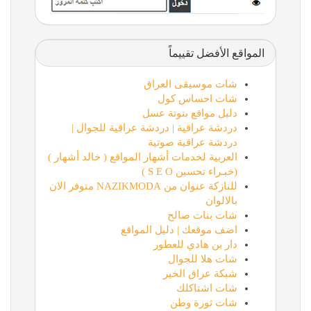
المواقع الأفضل تقييماً
شات موسيقى العراق
شات احساس كول
دليل مواقع بنوتة عسل
دردشة عراقية | دردشة عراقية للجوال |
دردشة عراقية صوتية
العربية لخدمات أشهار المواقع ( خالد أشهار )
(خبـراء تحسين S E O )
للنازكة عنوان من NAZIKMODA متوفر الان
بالالوان
شات بنات صالح
اضف موقعك | دليل المواقع
دار بن هادي للعطور
شات هلا للجوال
شبكة عراق الخير
شات اشتاكلك
شات ثورة وطن