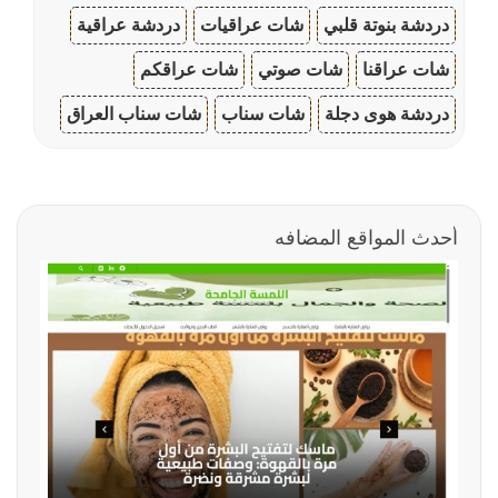
دردشة بنوتة قلبي
شات عراقيات
دردشة عراقية
شات عراقنا
شات صوتي
شات عراقكم
دردشة هوى دجلة
شات سناب
شات سناب العراق
أحدث المواقع المضافه