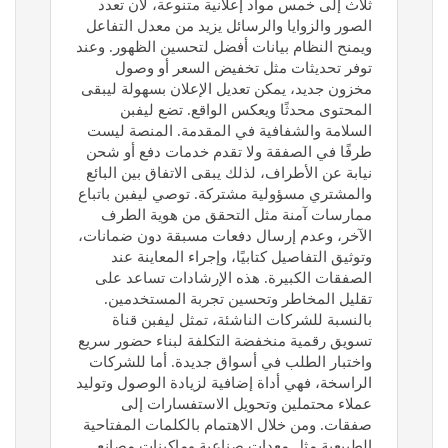
ثلاث إلى خمس مواد إعلانية متنوعة، لأن تعدد
الصور والزوايا والرسائل يزيد من معدل التفاعل
ويمنح النظام بيانات أفضل لتحسين الظهور. وعند
توفر تحديثات مثل تخفيض السعر أو وصول
مخزون جديد، يمكن تعديل الإعلان بسهولة ليبقى
المحتوى محدثًا ويعكس الواقع. تضع ليفبن
السلامة والشفافية في المقدمة. المنصة ليست
طرفًا في الصفقة ولا تقدم خدمات دفع أو شحن
نيابة عن الأطراف، لذلك يبقى الاتفاق بين البائع
والمشتري مسؤولية مشتركة. توصي ليفبن باتباع
ممارسات آمنة مثل التحقق من هوية الطرف
الآخر، وعدم إرسال دفعات مسبقة دون ضمانات،
وتوثيق التفاصيل كتابيًا، وإجراء المعاينة عند
الصفقات الكبيرة. هذه الإرشادات تساعد على
تقليل المخاطر وتحسين تجربة المستخدمين.
بالنسبة للشركات الناشئة، تمثل ليفبن قناة
تسويق رقمية منخفضة التكلفة لبناء حضور سريع
واختبار الطلب في أسواق جديدة. أما للشركات
الراسخة، فهي أداة إضافية لزيادة الوصول وتوليد
عملاء محتملين وتحويل الاستفسارات إلى
صفقات. ومن خلال الاهتمام بالكلمات المفتاحية
الطبيعية مثل معدات صناعية وماكينات مصانع