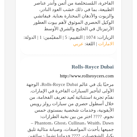
الفاخرة، المُستخلصة من أثمن وأندر عناصر
الطبيعة، بما في ذلك خشب العود النادر،
والزيوت والأدهان المختارة بعناية. فيفاتشي
الوكيل الحصري الموثوق لأهم بيوت العطور
الأرتيزنال في الخليج والشرق الأوسط
الزيارات: 1074 | التقييم: 5 | المقيّمين: 1 | الدولة:
الامارات
| اللغة:
عربي
Rolls-Royce Dubai
http://www.rollsroycers.com
مرحبًا بك في عالم Rolls-Royce Dubai، الوجهة
الأولى لتأجير السيارات الفاخرة في الإمارات.
نقدّم تجربة استثنائية تُعيد تعريف الفخامة، من
خلال أسطول حصري من سيارات رولز رويس
الأيقونية، وخدمات شخصية بمستوى خمس
نجوم. ???? اختر من بين نخبة الطرازات:
Phantom، Ghost، Cullinan، Wraith، Dawn –
جميعها بأحدث المواصفات، وصيانة مثالية تليق
بكبار الشخصيات. ???? خدماتنا تشمل: سائقين