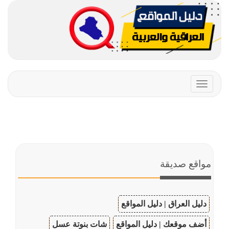
Toggle
navigation
مواقع صديقة
دليل العراق | دليل المواقع
أضف موقعك | دليل المواقع
شات بنوتة عسل