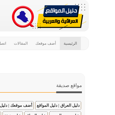
الرئيسية
أضف موقعك
المقالات
اتصل
مواقع صديقة
دليل العراق | دليل المواقع
أضف موقعك | دليل 