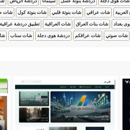
شات هوى دجلة
دردشة بنوتة عسل
سينمانا
دردشة الرياض
شات
 العربية
شات عراقي
شات بنوتة قلبي
شات بنوتة كول
شات صب
ى بغداد
شات بنات العراق
شات العراقية
تطبيق دردشة عراقية
شات صوتي
شات عراقكم
دردشة هوى دجلة
شات سناب
شات