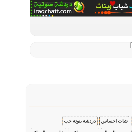
شات احساس
دردشة بنوتة حب