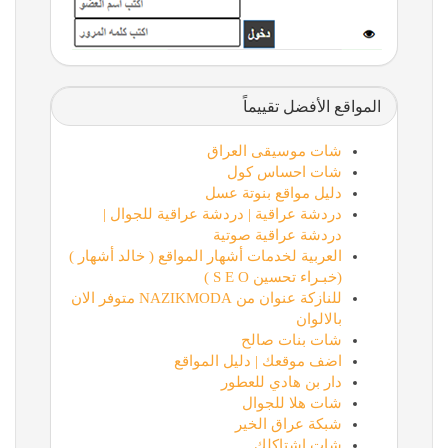
المواقع الأفضل تقييماً
شات موسيقى العراق
شات احساس كول
دليل مواقع بنوتة عسل
دردشة عراقية | دردشة عراقية للجوال |
دردشة عراقية صوتية
العربية لخدمات أشهار المواقع ( خالد أشهار )
(خبـراء تحسين S E O )
للنازكة عنوان من NAZIKMODA متوفر الان
بالالوان
شات بنات صالح
اضف موقعك | دليل المواقع
دار بن هادي للعطور
شات هلا للجوال
شبكة عراق الخير
شات اشتاكلك