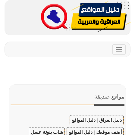
Toggle
navigation
مواقع صديقة
دليل العراق | دليل المواقع
أضف موقعك | دليل المواقع
شات بنوتة عسل