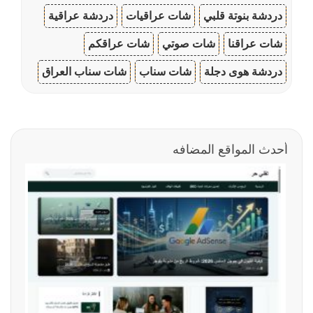
دردشة بنوتة قلبي
شات عراقيات
دردشة عراقية
شات عراقنا
شات صوتي
شات عراقكم
دردشة هوى دجلة
شات سناب
شات سناب العراق
أحدث المواقع المضافه