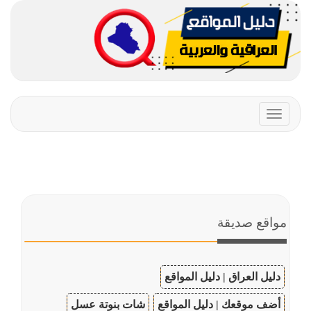
Toggle
navigation
مواقع صديقة
دليل العراق | دليل المواقع
أضف موقعك | دليل المواقع
شات بنوتة عسل