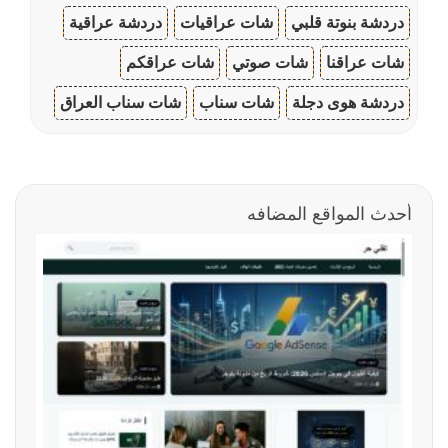
دردشة بنوتة قلبي
شات عراقيات
دردشة عراقية
شات عراقنا
شات صوتي
شات عراقكم
دردشة هوى دجلة
شات سناب
شات سناب العراق
أحدث المواقع المضافه