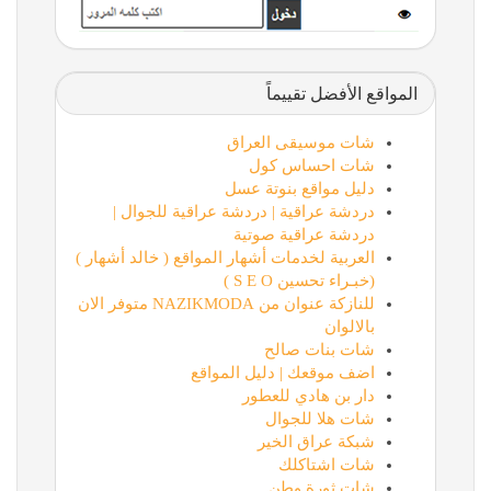
المواقع الأفضل تقييماً
شات موسيقى العراق
شات احساس كول
دليل مواقع بنوتة عسل
دردشة عراقية | دردشة عراقية للجوال |
دردشة عراقية صوتية
العربية لخدمات أشهار المواقع ( خالد أشهار )
(خبـراء تحسين S E O )
للنازكة عنوان من NAZIKMODA متوفر الان
بالالوان
شات بنات صالح
اضف موقعك | دليل المواقع
دار بن هادي للعطور
شات هلا للجوال
شبكة عراق الخير
شات اشتاكلك
شات ثورة وطن