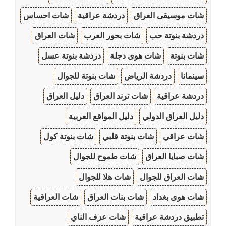
شات موسيقى العراق
دردشة عراقية
شات احساس
دردشة بنوتة حب
شات بحور العرب
شات العراق
شات بنوتة
شات هوى دجلة
دردشة بنوتة عسل
سينمانا
دردشة الرياض
شات بنوتة للجوال
دردشة عراقية
شات ترند العراق
دليل العراق
دليل العراق الدولي
دليل المواقع العربية
شات عراقي
شات بنوتة قلبي
شات بنوتة كول
شات صبايا العراق
شات طموح للجوال
شات العراق للجوال
شات هلا للجوال
شات هوى بغداد
شات بنات العراق
شات العراقية
تطبيق دردشة عراقية
شات عزف الناي