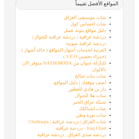
المواقع الأفضل تقييماً
شات موسيقى العراق
شات احساس كول
دليل مواقع بنوتة عسل
دردشة عراقية | دردشة عراقية للجوال |
دردشة عراقية صوتية
العربية لخدمات أشهار المواقع ( خالد أشهار )
(خبـراء تحسين S E O )
للنازكة عنوان من NAZIKMODA متوفر الان
بالالوان
شات بنات صالح
اضف موقعك | دليل المواقع
دار بن هادي للعطور
شات هلا للجوال
شبكة عراق الخير
شات اشتاكلك
شات ثورة وطن
شات العراق | دردشة عراقية | ChatIraqia
Iraq Chatt - دردشة عراقية
دردشة صدى العراق , دردشة عراقية