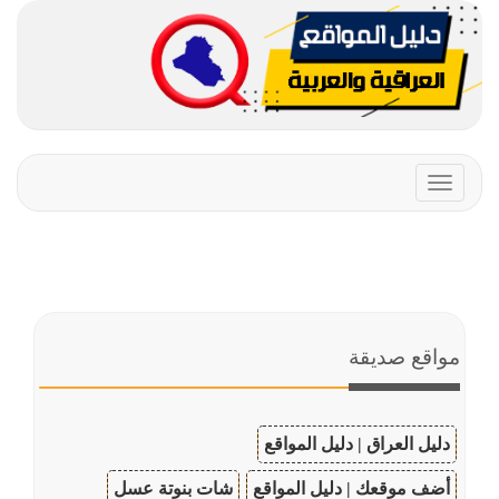
Toggle
navigation
مواقع صديقة
دليل العراق | دليل المواقع
أضف موقعك | دليل المواقع
شات بنوتة عسل