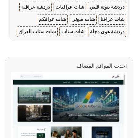
دردشة بنوتة قلبي
شات عراقيات
دردشة عراقية
شات عراقنا
شات صوتي
شات عراقكم
دردشة هوى دجلة
شات سناب
شات سناب العراق
أحدث المواقع المضافه