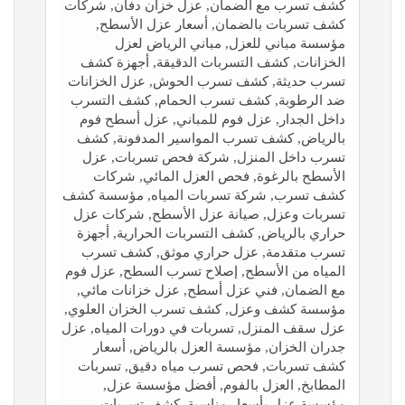
كشف تسرب مع الضمان, عزل خزان دفان, شركات
كشف تسربات بالضمان, أسعار عزل الأسطح,
مؤسسة مباني للعزل, مباني الرياض لعزل
الخزانات, كشف التسربات الدقيقة, أجهزة كشف
تسرب حديثة, كشف تسرب الحوش, عزل الخزانات
ضد الرطوبة, كشف تسرب الحمام, كشف التسرب
داخل الجدار, عزل فوم للمباني, عزل أسطح فوم
بالرياض, كشف تسرب المواسير المدفونة, كشف
تسرب داخل المنزل, شركة فحص تسربات, عزل
الأسطح بالرغوة, فحص العزل المائي, شركات
كشف تسرب, شركة تسربات المياه, مؤسسة كشف
تسربات وعزل, صيانة عزل الأسطح, شركات عزل
حراري بالرياض, كشف التسربات الحرارية, أجهزة
تسرب متقدمة, عزل حراري موثق, كشف تسرب
المياه من الأسطح, إصلاح تسرب السطح, عزل فوم
مع الضمان, فني عزل أسطح, عزل خزانات مائي,
مؤسسة كشف وعزل, كشف تسرب الخزان العلوي,
عزل سقف المنزل, تسربات في دورات المياه, عزل
جدران الخزان, مؤسسة العزل بالرياض, أسعار
كشف تسربات, فحص تسرب مياه دقيق, تسربات
المطابخ, العزل بالفوم, أفضل مؤسسة عزل,
مؤسسة عزل بأسعار مناسبة, كشف تسربات