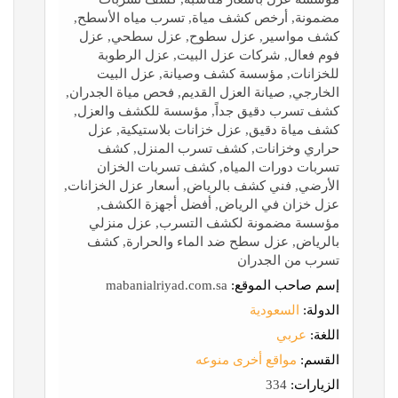
مضمونة, أرخص كشف مياة, تسرب مياه الأسطح,
كشف مواسير, عزل سطوح, عزل سطحي, عزل
فوم فعال, شركات عزل البيت, عزل الرطوبة
للخزانات, مؤسسة كشف وصيانة, عزل البيت
الخارجي, صيانة العزل القديم, فحص مياة الجدران,
كشف تسرب دقيق جداً, مؤسسة للكشف والعزل,
كشف مياة دقيق, عزل خزانات بلاستيكية, عزل
حراري وخزانات, كشف تسرب المنزل, كشف
تسربات دورات المياه, كشف تسربات الخزان
الأرضي, فني كشف بالرياض, أسعار عزل الخزانات,
عزل خزان في الرياض, أفضل أجهزة الكشف,
مؤسسة مضمونة لكشف التسرب, عزل منزلي
بالرياض, عزل سطح ضد الماء والحرارة, كشف
تسرب من الجدران
إسم صاحب الموقع:
mabanialriyad.com.sa
الدولة:
السعودية
اللغة:
عربي
القسم:
مواقع أخرى منوعه
الزيارات:
334