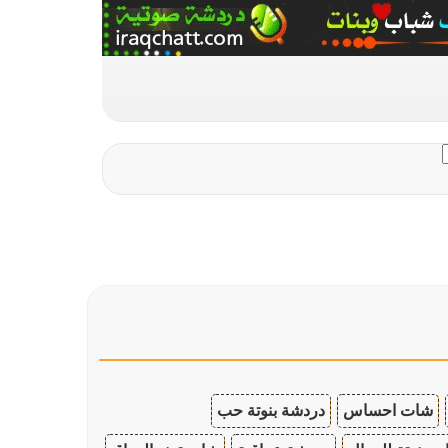
شات احساس
دردشة بنوتة حب