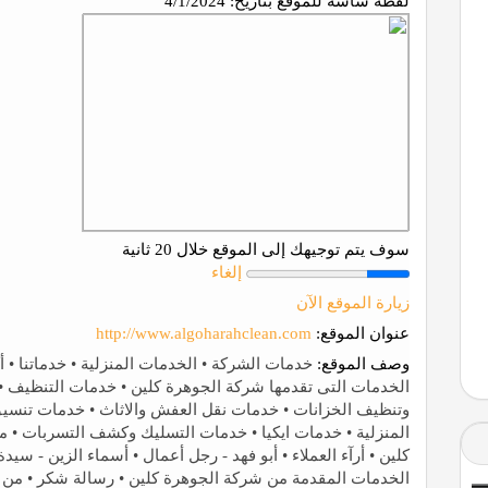
لقطة شاشة للموقع بتاريخ:
4/1/2024
سوف يتم توجيهك إلى الموقع خلال 20 ثانية
إلغاء
زيارة الموقع الآن
عنوان الموقع:
http://www.algoharahclean.com
وصف الموقع:
الخدمات التى تقدمها شركة الجوهرة كلين • خدمات التنظيف 
وتنظيف الخزانات • خدمات نقل العفش والاثاث • خدمات تنسيق
المنزلية • خدمات ايكيا • خدمات التسليك وكشف التسربات • 
كلين • أرآء العملاء • أبو فهد - رجل أعمال • أسماء الزين - سي
الخدمات المقدمة من شركة الجوهرة كلين • رسالة شكر • من 