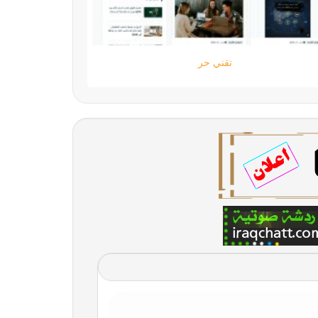
تقني حر