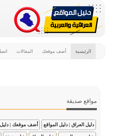
الرئيسية
أضف موقعك
المقالات
اتصل
مواقع صديقة
دليل العراق | دليل المواقع
أضف موقعك | دليل 